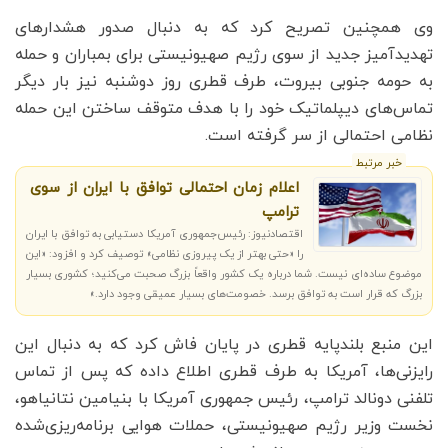
وی همچنین تصریح کرد که به دنبال صدور هشدارهای
تهدیدآمیز جدید از سوی رژیم صهیونیستی برای بمباران و حمله
به حومه جنوبی بیروت، طرف قطری روز دوشنبه نیز بار دیگر
تماس‌های دیپلماتیک خود را با هدف متوقف ساختن این حمله
نظامی احتمالی از سر گرفته است.
خبر مرتبط
اعلام زمان احتمالی توافق با ایران از سوی
ترامپ
اقتصادنیوز: رئیس‌جمهوری آمریکا دستیابی به توافق با ایران
را «حتی بهتر از یک پیروزی نظامی» توصیف کرد و افزود: «این
موضوع ساده‌ای نیست. شما درباره یک کشور واقعاً بزرگ صحبت می‌کنید؛ کشوری بسیار
بزرگ که قرار است به توافق برسد. خصومت‌های بسیار عمیقی وجود دارد.»
این منبع بلندپایه قطری در پایان فاش کرد که به دنبال این
رایزنی‌ها، آمریکا به طرف قطری اطلاع داده که پس از تماس
تلفنی دونالد ترامپ، رئیس جمهوری آمریکا با بنیامین نتانیاهو،
نخست وزیر رژیم صهیونیستی، حملات هوایی برنامه‌ریزی‌شده