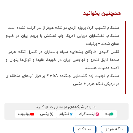
همچنین بخوانید
سنتکام تکذیب کرد/ پروژه آزادی در تنگه هرمز از سر گرفته نشده است
سنتکام: تفنگداران دریایی آمریکا وارد نفتکش با پرچم ایران در خلیج
عمان شدند +جزئیات
نقش کلیدی «ناوگان پشه‌ای» سپاه پاسداران در کنترل تنگه هرمز |
صدها قایق تندرو و تهاجمی ایران در خورها، غارها و تونل‌ها پنهان و
آماده عملیات هستند
سنتکام توئیت زد/ گشت‌زنی جنگنده F-35A بر فراز آب‌های منطقه‌ای
در نزدیکی تنگه هرمز + عکس
ما را در شبکه‌های اجتماعی دنبال کنید
بله
اینستاگرام
تلگرام
ایکس
یوتیوب
تنگه هرمز
سنتکام