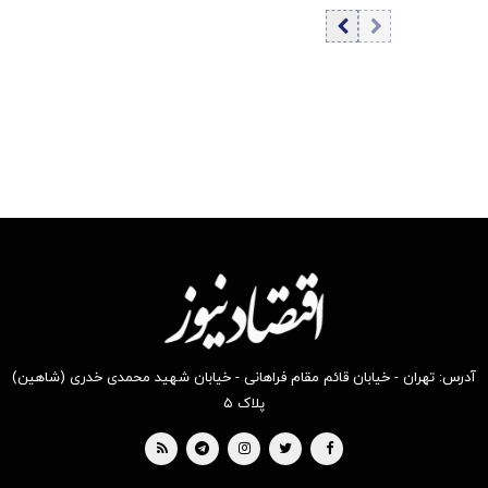
همسایه ایران
ظرفیت‌های
دیپلماتیک است،
نه حذف یکی به
نفع دیگری
آدرس: تهران - خیابان قائم مقام فراهانی - خیابان شهید محمدی خدری (شاهین)
پلاک ۵