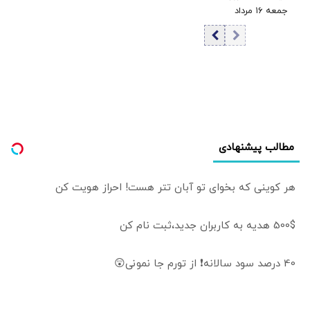
7
جمعه ۱۶ مرداد
القا می‌شود که
۱۴۰۵/ افزایش قیمت
رهبری گفته‌اند
طلا
«اصلاً مذاکره
نمی‌کنیم» / ما با
اجازه ایشان مذاکره
کردیم
مطالب پیشنهادی
هر کوینی که بخوای تو آبان تتر هست! احراز هویت کن
500$ هدیه به کاربران جدید،ثبت نام کن
40 درصد سود سالانه❗ از تورم جا نمونی😲