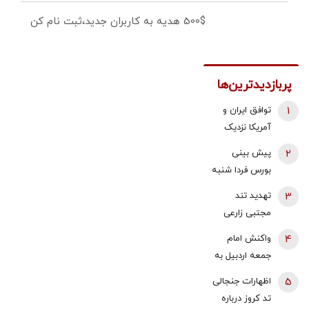
500$ هدیه به کاربران جدید،ثبت نام کن
پربازدیدترین‌ها
1
توافق ایران و
آمریکا نزدیک
شد؟/ وزیر
2
پیش بینی
خزانه‌داری آمریکا
بورس فردا شنبه
از «امروز یا فردا»
17 مرداد 1405 |
3
تهدید تند
گفت
موتور رشد بازار
مجتبی زارعی
روشن شد |
علیه باقر
4
واکنش امام
آخرین حلقه
خرازی:حاضرم با
جمعه اردبیل به
تایید روند
وضو شلاقت را
اظهارات
صعودی
5
اظهارات جنجالی
اجرا کنم
محمدباقر خرازی/
چیست؟
تد کروز درباره
چرا برخورد