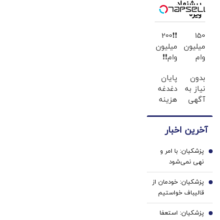
می‌زنید
به آنان است
پیشنهاد
ویژه
❗❗200
150
میلیون
میلیون
وام
وام❗❗
بدون
در آبان
بدون
پایان
ضامن
تتر
نیاز به
دغدغه
با یک
احراز
آگهی
هزینه
چک ؛
هویت
و تنها
های
پرداخت
کن
با یک
دندان
دو
آخرین اخبار
بار
پزشکی
ساله |
مراجعه
با پک
سود
پزشکیان: با امر و
فروخته
سفید
1
کم
نهی نمی‌شود
شد
کننده
جامعه را اداره کرد
خانگی
پزشکیان: خودمان از
2
قالیباف خواستیم
رئیس تیم
پزشکیان: استعفا
مذاکره‌کننده شود/
3