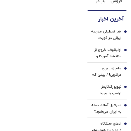
فروش
بار در
درمان
داری ؟
ایران
کن!
ما
🇮🇷
◗پرسش‌نامه◖
آخرین اخبار
خریداریم
این
، راحت
دکتر
خبر تعطیلی مدرسه
بفروشش
کرم
1
ایرانی در کویت
ترمیم
صحت دارد؟/ مقام
کننده
اولیانوف: خروج از
مسئول: سابقه این
2
23
مناقشه آمریکا و
مدارس به قبل از
روزه
ایران، تنها از مسیر
انقلاب برمی‌گردد
ساخت!
جام زهر برای
دیپلماسی ممکن
3
عراقچی! / بیتی که
است
پزشکیان در نشست
نیویورک‌تایمز:
خبری خواند
4
ترامپ با وجود
هشدار ارتش آمریکا
اسرائیل آماده حمله
جنگ با ایران را آغاز
5
به ایران می‌شود؟
کرد
ادعای سنتکام
6
درمورد ناو هواپیمابر