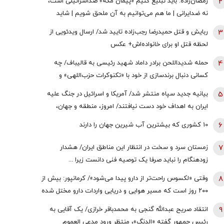
2
رمضان‌زاده: باید تبلیغ کنیم «پیمان مکه» ضداسرائیلی است،
نه ضدایرانی | ما هم می‌توانیم به آن ملحق شویم | شاید
تندروها با حضور ایران در این پیمان مخالفت کنند اما...
3
ربایش و قتل حمیدرضا رجب‌زاده تایید شد/ ارسال ویدئویی از
لحظه قتل او برای خانواده‌اش+ عکس
4
حمله شدیداللحن برادر داماد شهید رئیسی به قالیباف/ چه
کسانی دنبال برندسازی از خود با «تکنوکرات حزب‌اللهی» و
«رضاخان حزب‌اللهی» بودند؟
5
بیانیه جدید سپاه منتشر شد/ آمریکا و اسرائیل در جنگ علیه
ایران به اهداف خود دست نیافتند/ امروز، منطقه و جهان،
شاهد یکی از پیچیده ترین نبردهای تاریخی معاصر است
6
10 کشوری که بیشترین آب شیرین جهان را دارند
7
زمستان سرد و سخت در انتظار این مناطق ایران/ هشدار
زودهنگام را نباید صرفا یک توصیه فنی دانست زیرا ...
8
وقتی «لکسوس راحت‌تر از دارو پیدا می‌شود»/ کرمانپور: بیش از
۲۰۰ روز است که مسیر هوایی و دریایی واردات دارو مختل شده
است / نخستین قربانی هر جنگ، سلامت مردم است
9
انتقاد صریح عبدالله گنجی به محمدباقر خرازی/ یک آقایی به
رئیس جمهور گفته «الدنگ»، منتظر ورود مدعی العموم