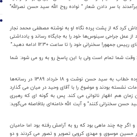
9
مدند با سر دادن شعار " نواده روح الله سید حسن نصرالله"
10
فاش کرد که از پشت پرده نگاه او به نوشته مصطفی محمد نجار
 از عمل جراحی سینوس‌ها خود را به جایگاه رساند و یادداشتی
مهور! سخنرانی خود را تا ساعت 12:30 ادامه دهید."
د: وقت شما تمام است ولی با این پاسخ رو به رو می شود: شما
آن گونه که شرح ماجرا را به تفصیل در نامه ای سرگشوده خطاب به سید حسن نوشت و 18 خرداد 1389 در رسانه‌ها
امات نشسته بودند و موضوع را با آقای وحید در میان می گذارد
 زمان هم اظهار ناتوانی می کند. پس به گونه ای که رهبری
ید حسن سخنرانی کنند" و آیت الله خامنه‌ای بلافاصله می‌گوید:
ور متأثر از وقایع بعد انتخابات در سال 88 بود و اگر چه چند ماهی بود که رو به آرامش رفته بود اما حامیان
ر حسین موسوی و مهدی کروبی تصویر و تصور می کردند و دو