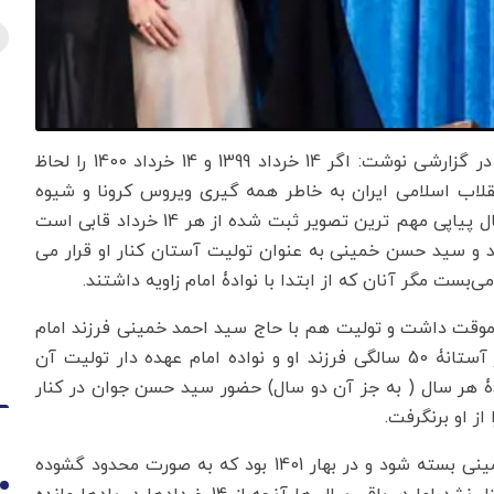
به گزارش اقتصادنیوز به نقل از هم‌میهن، مهرداد خدیر در گزارشی نوشت: اگر 14 خرداد 1399 و 14 خرداد 1400 را لحاظ
لاب اسلامی ایران به خاطر همه گیری ویروس کرونا و شیوه
بیماری کووید 19 برگزار نشد، از 1374 تا 1404 و طی 30 سال پیاپی مهم ترین تصویر ثبت شده از هر 14 خرداد قابی است
د و سید حسن خمینی به عنوان تولیت آستان کنار او قرار می
ست مگر آنان که از ابتدا با نوادۀ امام زاویه داشتند.
 موقت داشت و تولیت هم با حاج سید احمد خمینی فرزند امام
بود تا این که در اسفند 1373 و با درگذشت ناگهانی در آستانۀ 50 سالگی فرزند او و نواده امام عهده دار تولیت آن
ال تصویر تکرار شوندۀ هر سال ( به جز آن دو سال) حضور سید حسن جوان در کنار
کرونا سب شد از همان اسفند 1398 درهای حرم امام خمینی بسته شود و در بهار 1401 بود که به صورت محدود گشوده
1