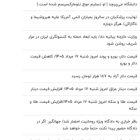
دانشگاه می‌پیچد | او تسلیم موج نئومارکسیسم شده است |
سروش به زبان چپ سخن می‌گوید و نظام بازار آزاد رقابتی را با
توئیت پزشکیان در سالروز بمباران اتمی آمریکا علیه هیروشیما و
برچسب کاپیتالیسم توضیح می‌دهد
ناگازاکی/ هرگز دوباره
وزارت خارجه بیانیه داد/ باید ابعاد حمله به کنسولگری ایران در مزار
شریف روشن شود
قیمت دلار، یورو و پوند امروز شنبه ۱۷ مرداد 1405/ کاهش قیمت
دلار و یورو
قیمت دلار آزاد به 187 هزار تومان رسید
قیمت دینار عراق امروز شنبه ۱۷ مرداد 1405/ افزایش قیمت دینار
قیمت طلا و سکه امروز شنبه ۱۷ مرداد ۱۴۰۵/افزایش قیمت طلا و
سکه
باقر خرازی به دادگاه ویژه روحانیت احضار شد/ جهانگیر: اگر در
دادگاه حضور پیدا نکند، حتماً جلب خواهد شد