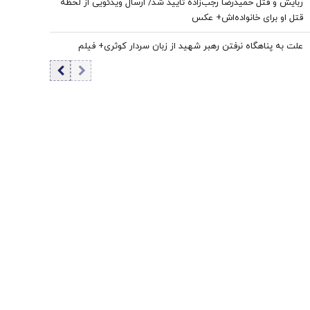
ربایش و قتل حمیدرضا رجب‌زاده تایید شد/ ارسال ویدئویی از لحظه
قتل او برای خانواده‌اش+ عکس
علت به پناهگاه نرفتن رهبر شهید از زبان سردار کوثری+ فیلم