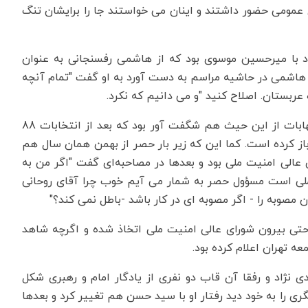
ل عمومی حضور داشتند و اینان می خواستند جا را برایشان تنگ
حمدی نژاد با میرحسین موسوی بود که از هاشمی رفسنجانی به عنوان
هاشمی در حاشیه مراسم به دست آورد به او گفت "تمام آنچه
ربستان. اصلاح کنید "و می دانیم که نکرد.
رفتار احمدی نژاد در سال بعد و در پی فروکش کردن التهابات از این حیث هم شگفت آور بود که بعد از انتخابات 88
رباز کرده است. کما این که زیر بار حصر از بهمن همان سال هم
الی امنیت ملی بود و بعدها در مصاحبه‌ای گفت "اگر من به
لی است مسؤول حصر به شمار می آیم خوب چرا آقای روحانی
صوبه را - اگر مصوبه ای در کار باشد -باطل نمی کند؟"
تی بیرون شورای عالی امنیت ملی اتخاذ شده و اگرچه شاهد
عه تهران اعلام کرده بود.
نژاد و رفقا آن قاب دو نفری از یادگار امام و رهبری شکل
احمدی نژاد دیگری را به خود دید رفتار او با سید حسن هم تغییر کرد و بعدها