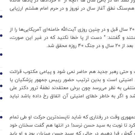
شد و از این رو در سال های 99 و 1400مراسم عمومی برگزار نشد اما در باقی سال ها آنچه از 14 خردادها در یادها مانده
اهمیت و مرتبه‌ هم‌سنگ نطق آغاز سال در نوروز و در حرم امام هشتم ارزیابی
2
به این بهانه خالی از لطف نیست یادآوری شود که درست 20 سال قبل و در چنین روزی آیت‌الله خامنه‌ای آمریکایی‌ها را از
3
ند و گفتند: " دست از پا خطا نکنید که در غیر این صورت،
ه محقق شد.
4
ال شکل نخواهد گرفت و حتی رهبر جدید هم حاضر نمی شود و پیامی مکتوب قرائت
5
ای امنیتی است و بدین ترتیب حضور رییس جمهور پزشکیان یا
6
منتفی به نظر می‌رسد چون برخی معتقدند نطفۀ ترور دکتر علی
شد و اگر به خاطر خطای امنیتی آن اتفاق رخ داده باشد نباید
7
 احمدی‌نژاد رییس جمهوری وقت در رفتاری که شاید ناپسند‌ترین حرکت او طی تمام
8
نی کرد تا نوبت به سید حسن نرسد! در انتها هم گفت سخنان خود
ب گوش فرا دهیم در حالی که سید حسن میزبان بود و او باید