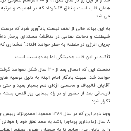
همان قاب است و نطق 14 خرداد که در 
می شد.
شیطنت و دخالت نظامی در مناقشۀ هسته‌ای برحذر داشت
جریان انرژی در منطقه به خطر خواهد افتاد." هشداری که بعد از 20 سال و در جنگ 40 روز
تأکید بر این قاب همیشگی اما به دو سبب است:
نخست این که امسال بعد از 30 س
خواهد شد. غیبت یادگار امام البته به دلیل توصیه ه
آقایان قالیباف و محسنی اژه‌ای هم بسیار بعید و حتی 
لاریجانی بعد از حضور او در راه پیمایی روز قدس بسته 
تکرار شود.
وجه دوم این که در سال 1389 محمود
8 سال زمام‌داری پرماجرا باشد به عمد نطق خود را طولا
را به پایان می رسانم تا به سخنان رهبری معظم انقلا