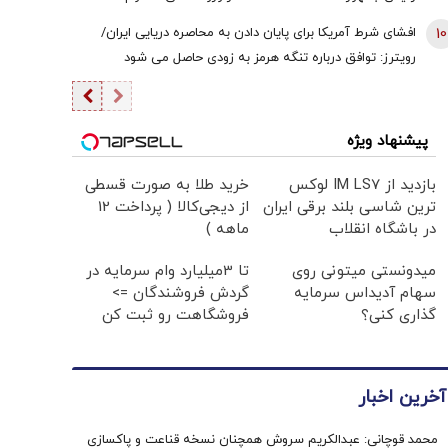
هستیم/ اگر کسی به سران قوا توهین کند مگر طبق قانون
10
افشای شرط آمریکا برای پایان دادن به محاصره دریایی ایران/
قوه قضائیه ورود نمی‌کند؟
رویترز: توافق درباره تنگه هرمز به زودی حاصل می شود
پیشنهاد ویژه
بازدید از IM LS7 لوکس
خرید طلا به صورت قسطی
ترین شاسی بلند برقی ایران
از دیجی‌کالا ( پرداخت 12
در باشگاه انقلاب
ماهه )
میدونستی میتونی روی
تا 3میلیارد وام سرمایه در
سهام آدیداس سرمایه
گردش فروشندگان =>
گذاری کنی؟
فروشگاهت رو ثبت کن
آخرین اخبار
محمد قوچانی: عبدالکریم سروش همچنان نسخه قناعت و پاکسازی