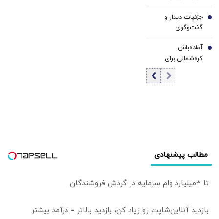
قیمت بنزین اعلام
راهپیمایی روز
جزئیات دیدار و
شد
6
قدس شناسایی
گفت‌وگوی
شد؟
پزشکیان با رهبر
آماده‌باش
انقلاب اعلام شد
7
کره‌شمالی برای
اعزام هزاران نیروی
نظامی / جنگ
جهانی سوم در راه
است؟
مطالب پیشنهادی
تا 3میلیارد وام سرمایه در گردش فروشندگان
بازدید آنلاین‌شاپت رو زیاد کن، بازدید بالاتر = درآمد بیشتر