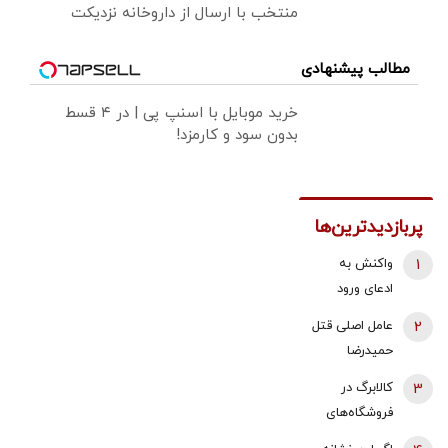
منتخب با ارسال از داروخانه نزدیکت
مطالب پیشنهادی
خرید موبایل با اسنپ پی | در ۴ قسط
بدون سود و کارمزد!
پربازدیدترین‌ها
1
واکنش به
ادعای ورود
هواگردها به
2
عامل اصلی قتل
کشور ٣٠
حمیدرضا
دقیقه قبل از
رجب‌زاده
3
کالابرگ در
حمله به بیت
دستگیر شد
فروشگاه‌های
رهبری/ رییس
بزرگ هم قطع
سازمان