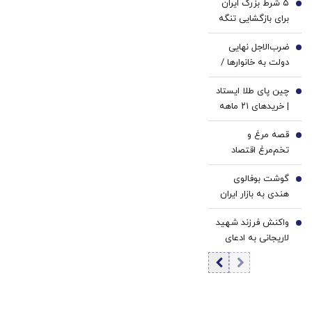
۵ شرط بزرگ ایران
2
برای بازگشایی تنگه
هرمز/ وال‌استریت
ضرب‌الاجل نهایی
ژورنال خبر داد
3
دولت به خانوارها /
یارانه و کالابرگ این
چین پای طلا ایستاد
افراد قطع می‌شود
4
| خریدهای ۲۱ ماهه
پکن برای نبرد با
قصه مرغ و
سلطه دلار |
5
تخم‌مرغ اقتصاد
مهم‌ترین عامل
ایران | رشد نرخ ارز
حمایت از طلا در
گوشت بوفالوی
معلول تورم است،
6
نیمه دوم سال
هندی به بازار ایران
نه علت | ناکارآمدی
چیست؟
رسید
قیمت‌گذاری
واکنش فرزند شهید
7
دستوری در اقتصاد
لاریجانی به ادعای
کوچک‌شده ایران
ردیابی با تماس
تلفنی/ علی
لاریجانی در
راهپیمایی روز