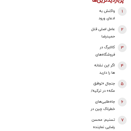
پربازدیدترین‌ها
1
واکنش به
ادعای ورود
هواگردها به
2
عامل اصلی قتل
کشور ٣٠
حمیدرضا
دقیقه قبل از
رجب‌زاده
3
کالابرگ در
حمله به بیت
دستگیر شد
فروشگاه‌های
رهبری/ رییس
بزرگ هم قطع
سازمان
4
اگر این نشانه
شد
هواپیمایی
ها را دارید
کشوری: کذب
یعنی بدنتان
5
جنجال «توافق
محض است/
سریع‌تر از
مکه» در ترکیه/
اگر چنین
سنتان پیر
نمایندگان
گزارشی وجود
6
جاه‌طلبی‌های
می‌شود
مجلس معترض
داشت، خودمان
خطرناک چین در
شدند/ خلاف
آن را
سایه جنگ‌
7
تسنیم: محسن
قانون اساسی
اطلاع‌رسانی
ایران و اوکراین
رضایی نماینده
کشور است/
می‌کردیم
| ۲۰۲۷؛ سال