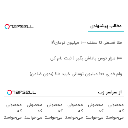
قدس شناسایی
شد؟
مطالب پیشنهادی
طلا قسطی تا سقف 100 میلیون تومان💰
100 هزار تومن پاداش بگیر | ثبت نام کن
وام فوری 100 میلیون تومانی خرید طلا (بدون ضامن)
از سراسر وب
محصولی
محصولی
محصولی
محصولی
محصولی
محصولی
که
که
که
که
که
که
می‌خواستی
می‌خواستی
می‌خواستی
می‌خواستی
می‌خواستی
می‌خواستی
رو در
رو در
رو در
رو در
رو در
رو در