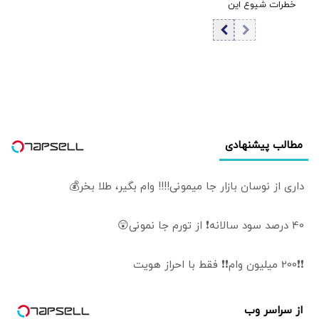
خطرات شیوع این
دارند
ماده مخدر در میان
نوجوانان/ حتی
یک‌بار تجربه هم
خطرناک است
مطالب پیشنهادی
داری از نوسان بازار جا میمونی!!!! وام بگیر، طلا بخر💰
40 درصد سود سالانه❗ از تورم جا نمونی😲
❗❗200 میلیون وام❗❗ فقط با احراز هویت
از سراسر وب