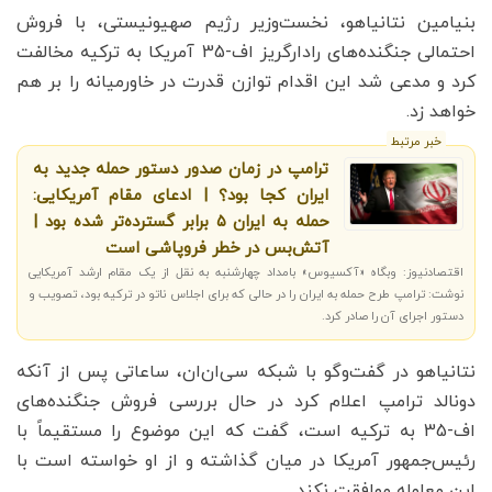
بنیامین نتانیاهو، نخست‌وزیر رژیم صهیونیستی، با فروش
احتمالی جنگنده‌های رادارگریز اف-35 آمریکا به ترکیه مخالفت
کرد و مدعی شد این اقدام توازن قدرت در خاورمیانه را بر هم
خواهد زد.
خبر مرتبط
ترامپ در زمان صدور دستور حمله جدید به
ایران کجا بود؟ | ادعای مقام آمریکایی:
حمله به ایران ۵ برابر گسترده‌تر شده بود |
آتش‌بس در خطر فروپاشی است
اقتصادنیوز: وبگاه «آکسیوس» بامداد چهارشنبه به نقل از یک مقام ارشد آمریکایی
نوشت: ترامپ طرح حمله به ایران را در حالی که برای اجلاس ناتو در ترکیه بود، تصویب و
دستور اجرای آن را صادر کرد.
نتانیاهو در گفت‌وگو با شبکه سی‌ان‌ان، ساعاتی پس از آنکه
دونالد ترامپ اعلام کرد در حال بررسی فروش جنگنده‌های
اف-35 به ترکیه است، گفت که این موضوع را مستقیماً با
رئیس‌جمهور آمریکا در میان گذاشته و از او خواسته است با
این معامله موافقت نکند.