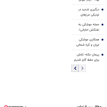
مسی چگونه از او
درگیری شدید در
یک فوق ستاره
4
نزدیکی مرز‌های
ساخت؟
ایران / حمله
حمله موشکی به
جدایی‌طلبان به
5
نفتکش اماراتی/
اردوگاه نظامیان
وزارت خارجه امارات
همکاری موشکی
تایید کرد
6
ایران و کره شمالی
آغاز شد؟
پیمان مکه؛ تلاش
7
برای حفظ گارد قدیم
یا ترسیم خاورمیانه
جدید؟ | تغییر
تدریجی معماری
امنیتی خاورمیانه در
میانه جنگ ایران