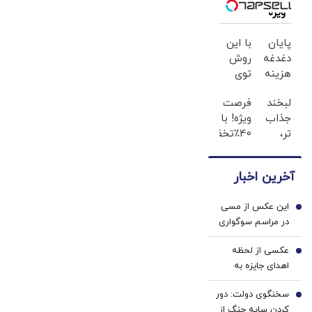
ویژه
پایان
با این
دغدغه
روش
هزینه
توی
های
خونه،سفیدی
لبخند
فرصت
دندان
و
جذاب
ویژه! با
پزشکی
زیبایی
تر،
40٪تخفیف
با پک
دندوناتو
اعتمادبنفس
دندوناتو
سفید
برگردون
بیشتر
در حد
کننده
(40%off)
آخرین اخبار
(تخفیف
کامپوزیت
خانگی
تا
سفید
این عکس از مسی
امشب)
کن
1
در مراسم سوگواری
پدرش جهانی شد
عکسی از لحظه
2
اهدای جایزه به
خواننده معروف
سخنگوی دولت: دور
توسط پزشکیان
3
کردن سایه جنگ از