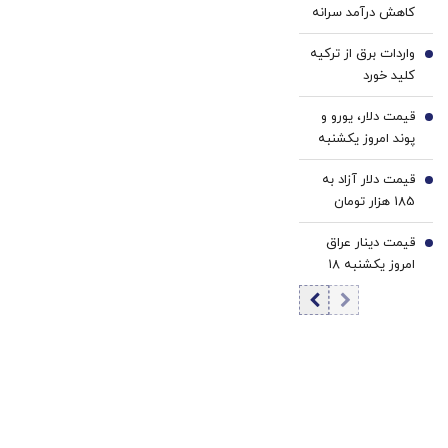
کاهش درآمد سرانه
امارات اجازه دادند
حقیقی در کشور/
آمریکا از
واردات برق از ترکیه
کاهش دسترسی به
4
پایگاه‌هایش علیه
کلید خورد
مسکن معلول
ما استفاده کند؟ |
بحران بزرگتری
دنبال رابطه خوب با
قیمت دلار، یورو و
5
است
همسایگان هستیم
پوند امروز یکشنبه
۱۸ مرداد 1405/
قیمت دلار آزاد به
کاهش قیمت دلار و
6
185 هزار تومان
یورو
رسید
قیمت دینار عراق
7
امروز یکشنبه ۱۸
مرداد 1405/ افزایش
قیمت دینار