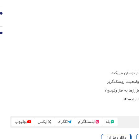
9
10
ه وضعیت ریسک‌گریز
ارزها به فاز رکودی؟
بله
اینستاگرام
تلگرام
ایکس
یوتیوب
بازار رمز ارز