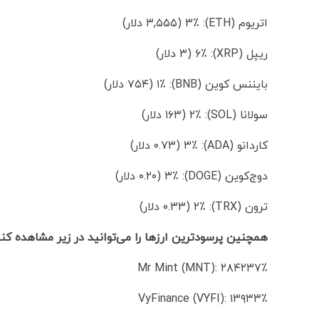
اتریوم (ETH): ۳٪ (۳,۵۵۵ دلار)
ریپل (XRP): ۶٪ (۳ دلار)
بایننس کوین (BNB): ۱٪ (۷۵۴ دلار)
سولانا (SOL): ۲٪ (۱۶۳ دلار)
کاردانو (ADA): ۳٪ (۰.۷۳ دلار)
دوج‌کوین (DOGE): ۳٪ (۰.۲۰ دلار)
ترون (TRX): ۲٪ (۰.۳۳ دلار)
همچنین پرسودترین ارزها را می‌توانید در زیر مشاهده کنی
Mr Mint (MNT): ۲۸۴۲۳۷٪
VyFinance (VYFI): ۱۳۹۳۳٪