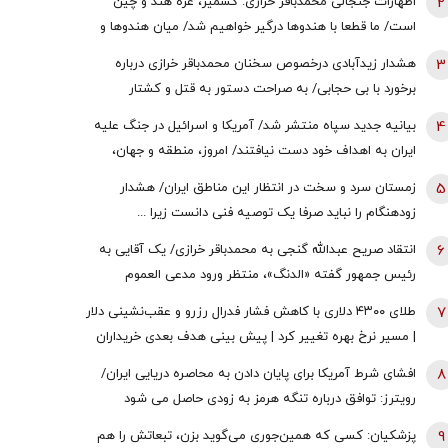
2
اظهارات جنجالی محمدباقر خرازی: کشمیر، غزه هند و چین
است/ ما قطعا با هندوها درگیر خواهیم شد/ میان هندوها و
یهودیان و اسرائیل پیوندهای ذاتی وجود دارد
3
هشدار زیدآبادی درخصوص سخنان محمدباقر خرازی درباره
برخورد با بی حجابی/ به صراحت دستور به قتل و کشتار
شهروندان و اشغال دوایر دولتی داده است/ چگونه چنین فرد
4
بیانیه جدید سپاه منتشر شد/ آمریکا و اسرائیل در جنگ علیه
خطرناکی آزاد است؟
ایران به اهداف خود دست نیافتند/ امروز، منطقه و جهان،
شاهد یکی از پیچیده ترین نبردهای تاریخی معاصر است
5
زمستان سرد و سخت در انتظار این مناطق ایران/ هشدار
زودهنگام را نباید صرفا یک توصیه فنی دانست زیرا ...
6
انتقاد صریح عبدالله گنجی به محمدباقر خرازی/ یک آقایی به
رئیس جمهور گفته «الدنگ»، منتظر ورود مدعی العموم
هستیم/ اگر کسی به سران قوا توهین کند مگر طبق قانون
7
طلای ۴۳۰۰ دلاری با کاهش فشار فدرال رزرو و عقب‌نشینی دلار
قوه قضائیه ورود نمی‌کند؟
| مسیر نرخ بهره تغییر کرد | پیش بینی هدف بعدی خریداران
طلا
8
افشای شرط آمریکا برای پایان دادن به محاصره دریایی ایران/
رویترز: توافق درباره تنگه هرمز به زودی حاصل می شود
9
پزشکیان: کسی که همین‌جوری می‌گوید بزن، تبعاتش را هم