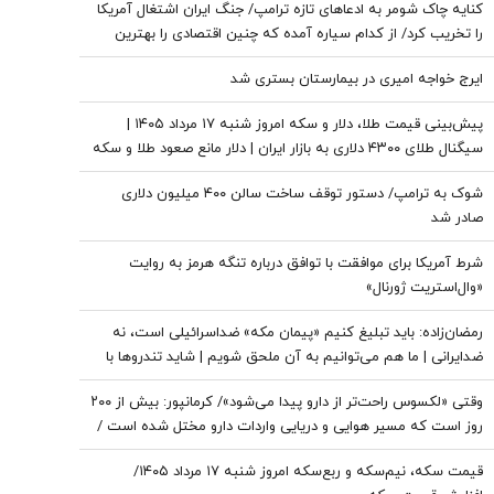
کنایه چاک شومر به ادعاهای تازه ترامپ/ جنگ ایران اشتغال آمریکا
را تخریب کرد/ از کدام سیاره آمده که چنین اقتصادی را بهترین
اقتصاد تاریخ می‌خواند؟
ایرج خواجه امیری در بیمارستان بستری شد
پیش‌بینی قیمت طلا، دلار و سکه امروز شنبه ۱۷ مرداد ۱۴۰۵ |
سیگنال طلای ۴۳۰۰ دلاری به بازار ایران | دلار مانع صعود طلا و سکه
می‌شود؟
شوک به ترامپ/ دستور توقف ساخت سالن ۴۰۰ میلیون دلاری
صادر شد
شرط آمریکا برای موافقت با توافق درباره تنگه هرمز به روایت
«وال‌استریت ژورنال»
رمضان‌زاده: باید تبلیغ کنیم «پیمان مکه» ضداسرائیلی است، نه
ضدایرانی | ما هم می‌توانیم به آن ملحق شویم | شاید تندروها با
حضور ایران در این پیمان مخالفت کنند اما...
وقتی «لکسوس راحت‌تر از دارو پیدا می‌شود»/ کرمانپور: بیش از ۲۰۰
روز است که مسیر هوایی و دریایی واردات دارو مختل شده است /
نخستین قربانی هر جنگ، سلامت مردم است
قیمت سکه، نیم‌سکه و ربع‌سکه امروز شنبه ۱۷ مرداد ۱۴۰۵/