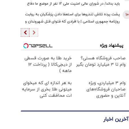
باید بداند/ در شورای عالی امنیت ملی ۱۲ نفر از موضع ما دفاع
کردند + فیلم
10
پشت پرده تلاش تندروها برای استعفا دادن پزشکیان به روایت
روزنامه جمهوری اسلامی | با افرادی که فتوای قتل شهروندان و
حکم شورش علیه دولت را صادر می‌کنند برخورد قاطعانه شود
پیشنهاد ویژه
صاحب فروشگاه هستی؟
خرید طلا به صورت قسطی
وام تا ۳ میلیارد تومان بگیر
از دیجی‌کالا ( پرداخت 12
ماهه )
وام ۳ میلیاردی، ویژه
به هر اندازه ای که میخوای
صاحبان فروشگاه‌های
میتونی طلا بخری از سرمایه
آنلاین و حضوری
ات محافظت کنی
آخرین اخبار