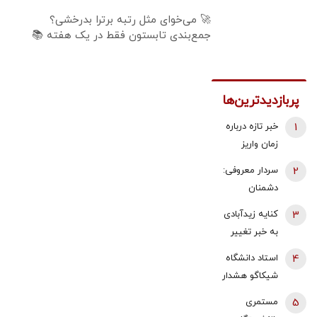
🚀 می‌خوای مثل رتبه برترا بدرخشی؟
جمع‌بندی تابستون فقط در یک هفته 📚
پربازدیدترین‌ها
1
خبر تازه درباره
زمان واریز
معوقات
2
سردار معروفی:
فروردین و
دشمنان
اردیبهشت
می‌دانند که
3
کنایه زیدآبادی
بازنشستگان
قادر به تصرف
به خبر تغییر
تامین اجتماعی
یک وجب از
دبیر شورای
4
استاد دانشگاه
خاک ایران
عالی امنیت
شیکاگو هشدار
نیستند/ اگر
ملی/ انگار
داد/ ایران پس
چنین حماقتی
5
مستمری
محمدباقر خرازی
از جنگ،
کنند، گورستان