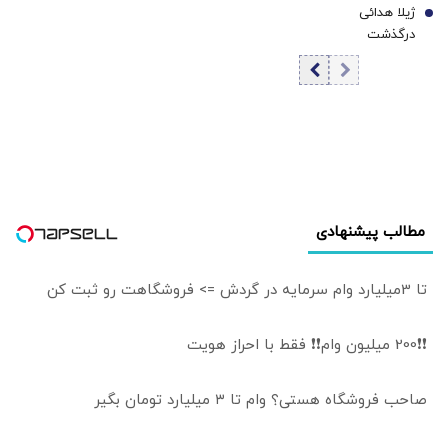
تنهایی قادر به مهار
ژیلا هدائی
قیمت طلا
7
خورده اما ادبیات
تورم نیست
درگذشت
باخت را هم بلد
نیست
مطالب پیشنهادی
تا 3میلیارد وام سرمایه در گردش => فروشگاهت رو ثبت کن
❗❗200 میلیون وام❗❗ فقط با احراز هویت
صاحب فروشگاه هستی؟ وام تا ۳ میلیارد تومان بگیر