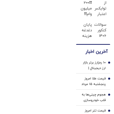
از
❗❗200
توایکس
میلیون
اعتبار
وام❗❗
۱۰۰۰
فقط با
سوالات
پایان
تتری
احراز
کنکور
دغدغه
بگیر |
هویت
1406
هزینه
فقط
همه
های
کافیه
رشته‌ها
دندان
شمارتو
آخرین اخبار
لو
پزشکی
وارد
رفت!!!!!
با پک
کنی !!!
۱۰ رمزارز برتر بازار
سفید
1
ارز دیجیتال |
کننده
نوسان محتاطانه
خانگی
قیمت طلا امروز
آلت‌کوین‌ها |
2
پنجشنبه ۱۵ مرداد
بایننس‌ کوین در
۱۴۰۵/ افزایش
صدر بازدهی، اتریوم
هجوم چینی‌ها به
قیمت طلا
3
و ریپل زیر فشار
قلب خودروسازی
فروش
اروپا | کارخانه‌های
قیمت تتر امروز
نیمه‌تعطیل اروپا در
4