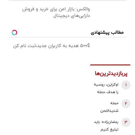
والکس: بازار امن برای خرید و فروش
دارایی‌های دیجیتال
مطالب پیشنهادی
500$ هدیه به کاربران جدید،ثبت نام کن
پربازدیدترین‌ها
1
اوکراین، روسیه
را هدف حمله
قرار داد/ آتش
2
حمله
سوزی گسترده
شدیداللحن
در پالایشگاه
برادر داماد
3
رمضان‌زاده: باید
سیزران
شهید رئیسی
تبلیغ کنیم
به قالیباف/ چه