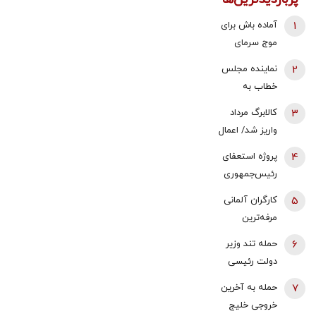
1
آماده باش برای
موج سرمای
شدید/ مردم
2
نماینده مجلس
دنبال سوخت
خطاب به
جایگزین باشند
بقایی: شما
3
کالابرگ مرداد
سخنگو
واریز شد/ اعمال
هستید، نه
تغییرات جدید
4
پروژه استعفای
سخن‌نگو!
در زمان بندی
رئیس‌جمهوری
دوباره روی میز
5
کارگران آلمانی
تندروها/ آنها
مرفه‌ترین
می خواهند
کارگران اروپا |
6
حمله تند وزیر
سعید جلیلی را
قدرت خرید
دولت رئیسی
به ریاست
حداقل دستمزد
به ظریف/ کار
پاستور بگمارند
7
حمله به آخرین
در آلمان رشد
ویژه برخی،
خروجی خلیج
کرد
بستن همه