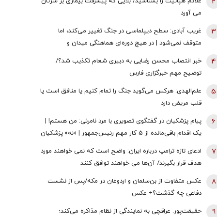
2
علائم هپاتیت را بشناسید/ بلایی که پیشرفت بیماری بر سرتان
می آورد
3
غریب آبادی: سطح دیپلماسی در جنگ تغییر می‌کند، اما
متوقف نمی‌شود | در هیچ دوره‌ای هماهنگی میدان و
دیپلماسی به اندازه امروز نبود | ادبیاتمان در زمان جنگ، مانند
4
خبر انتصاب محسن رضایی به دبیری شعام تکذیب شد؟/
ادبیاتمان در زمان صلح باشد؟
توضیح مهم خبرگزاری فارس
5
علم‌الهدی: هرکس می‌گوید جنگ را تمام کنیم یا منافق است یا
قلب مریض دارد
6
پیام پزشکیان در گفتگوی تصویری با مرد نامرئی: من هستم! |
یک اقدام باقی‌مانده از 5 کار مهم رئیس‌جمهور | «نه» پزشکیان
به مجریان گوش به فرمان جبلی و جلیلی!
7
ادعای تازه ترامپ درباره ایران: واضح است که نمی خواهند مورد
هدف قرار بگیرند/ آن‌ها می خواهند توافق کنند
8
عکس متفاوت از بن‌سلمان و اردوغان در مکه/پس از نشست
دفاعی چه گذشت؟+ عکس
9
حقیقت‌پور: عراقچی به نمایندگی از نظام مذاکره می‌کند؛