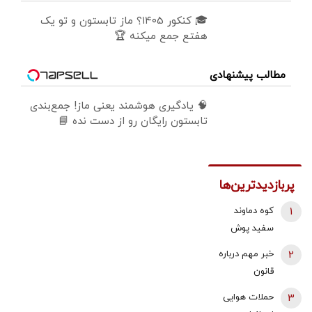
🎓 کنکور ۱۴۰5؟ ماز تابستون و تو یک
هفتع جمع میکنه 🏆
مطالب پیشنهادی
🧠 یادگیری هوشمند یعنی ماز! جمع‌بندی
تابستون رایگان رو از دست نده 📘
پربازدیدترین‌ها
1
کوه دماوند
سفید پوش
شد + فیلم
2
خبر مهم درباره
قانون
بازنشستگی /
3
حملات هوایی
شرایط جدید