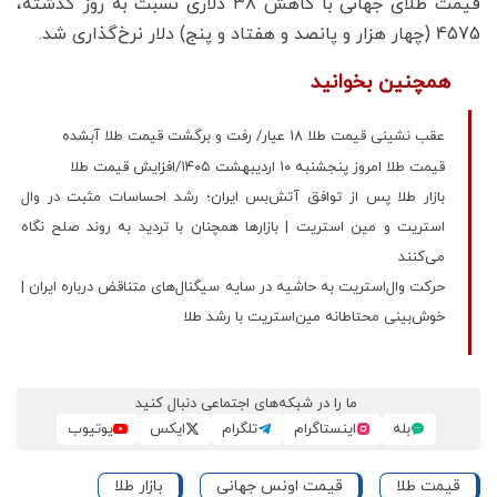
قیمت طلای جهانی با کاهش 38 دلاری نسبت به روز گذشته،
4575 (چهار هزار و پانصد و هفتاد و پنج) دلار نرخ‌گذاری شد.
همچنین بخوانید
عقب نشینی قیمت طلا 18 عیار/ رفت و برگشت قیمت طلا آبشده
قیمت طلا امروز پنجشنبه ۱۰ اردیبهشت ۱۴۰۵/افزایش قیمت طلا
بازار طلا پس از توافق آتش‌بس ایران؛ رشد احساسات مثبت در وال
استریت و مین استریت | بازارها همچنان با تردید به روند صلح نگاه
می‌کنند
حرکت وال‌استریت به حاشیه در سایه سیگنال‌های متناقض درباره ایران |
خوش‌بینی محتاطانه مین‌استریت با رشد طلا
ما را در شبکه‌های اجتماعی دنبال کنید
بله
اینستاگرام
تلگرام
ایکس
یوتیوب
قیمت طلا
قیمت اونس جهانی
بازار طلا