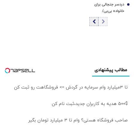
مهار نشود، کشور
است
دردسر جنجالی برای
زلزله 7 ریشتری+
7
آسیب می‌بیند/
خانواده بی‌بی/
فیلم
توهین به مسئولان
افشاگری علیه ساره
زمینه‌ساز طمع
نتانیاهو پای او را به
دشمنان است
دادگاه باز کرد
مطالب پیشنهادی
تا 3میلیارد وام سرمایه در گردش => فروشگاهت رو ثبت کن
500$ هدیه به کاربران جدید،ثبت نام کن
صاحب فروشگاه هستی؟ وام تا ۳ میلیارد تومان بگیر