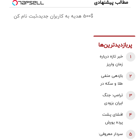
مطالب پیشنهادی
500$ هدیه به کاربران جدید،ثبت نام کن
پربازدیدترین‌ها
1
خبر تازه درباره
زمان واریز
معوقات
2
بازدهی منفی
فروردین و
طلا و سکه در
اردیبهشت
هفته دوم
3
ترامپ: جنگ
بازنشستگان
مرداد 1405 |
ایران بزودی
تامین اجتماعی
پیش بینی
پایان می‌یابد |
4
افشای پشت
قیمت طلا با دو
تامین برخی
پرده یورش
اهرم دلار و
مهمات
پناهجویان به
تنگه هرمز |
5
سردار معروفی:
«محدودتر»
اسپانیا/ چین:
شرط بازگشت