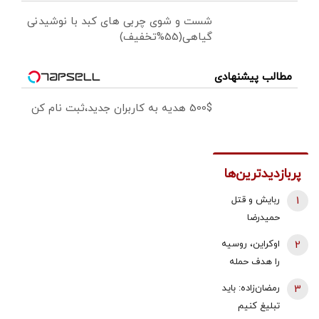
شست و شوی چربی های کبد با نوشیدنی
گیاهی(55%تخفیف)
مطالب پیشنهادی
500$ هدیه به کاربران جدید،ثبت نام کن
پربازدیدترین‌ها
1
ربایش و قتل
حمیدرضا
رجب‌زاده تایید
2
اوکراین، روسیه
شد/ ارسال
را هدف حمله
ویدئویی از
قرار داد/ آتش
3
رمضان‌زاده: باید
لحظه قتل او
سوزی گسترده
تبلیغ کنیم
برای
در پالایشگاه