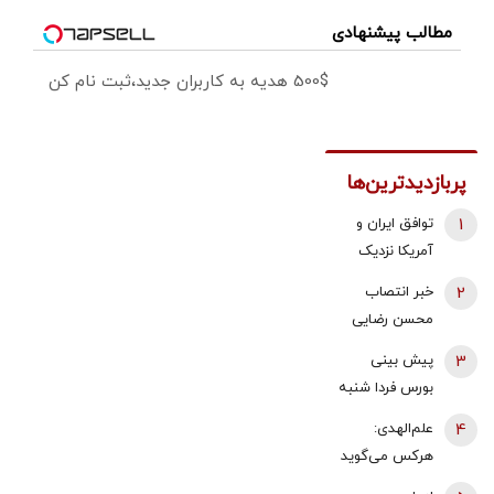
مطالب پیشنهادی
500$ هدیه به کاربران جدید،ثبت نام کن
پربازدیدترین‌ها
1
توافق ایران و
آمریکا نزدیک
شد؟/ وزیر
2
خبر انتصاب
خزانه‌داری آمریکا
محسن رضایی
از «امروز یا فردا»
به دبیری شعام
3
پیش بینی
گفت
تکذیب شد؟/
بورس فردا شنبه
توضیح مهم
17 مرداد 1405 |
4
علم‌الهدی:
خبرگزاری فارس
موتور رشد بازار
هرکس می‌گوید
روشن شد |
جنگ را تمام