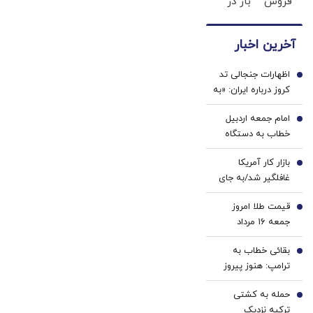
فروش
بار در
کاشتی!!!!!
با پک
داری ؟
ایران
سفید
ما
🇮🇷
کننده
آخرین اخبار
خریداریم
این
خانگی
، راحت
دکتر
اظهارات جنجالی تد
بفروشش
کرم
1
کروز درباره ایران: «به
ترمیم
معترضان اسلحه
کننده
امام جمعه اردبیل
بدهید»
2
23 روزه
خطاب به دستگاه
ساخت!
قضا: دفتر رهبری
بازار کار آمریکا
تکذیب کرد/ چرا با
3
غافلگیر شد/به جای
خرازی برخورد
ایجاد شغل، ۲۳ هزار
نمی‌شود؟
قیمت طلا امروز
شغل حذف شد
4
جمعه ۱۶ مرداد
۱۴۰۵/ افزایش قیمت
بقائی خطاب به
طلا
5
ترامپ: هنوز پیروز
نشده‌اید که از غنائم
حمله به کشتی
ایران حرف می‌زنید
6
ترکیه نزدیک