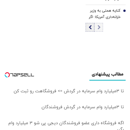
روسیه/ پهپاد به
کنایه همتی به وزیر
محل اقامت خدمه
7
خزانه‌داری آمریکا: اگر
اصابت کرد
اقتصاد ایران در
آستانه فروپاشی
بود/ چرا از توافق
حرف می‌زنید؟
مطالب پیشنهادی
تا 3میلیارد وام سرمایه در گردش => فروشگاهت رو ثبت کن
تا 3میلیارد وام سرمایه در گردش فروشندگان
اگه فروشگاه داری عضو فروشندگان دیجی پی شو 3 میلیارد وام
بگیر