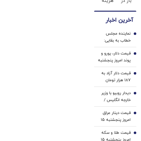
بار در
هزینه
فقط
سفید
ایران
های
کافیه
کننده
🇮🇷
دندان
شمارتو
دندان!
آخرین اخبار
این
پزشکی
وارد
خرید40%تخفیف
دکتر
با پک
کنی !!!
نماینده مجلس
کرم
سفید
1
خطاب به بقایی:
ترمیم
کننده
شما سخنگو
کننده
خانگی
قیمت دلار، یورو و
هستید، نه
2
23
پوند امروز پنجشنبه
سخن‌نگو!
روزه
۱۵ مرداد 1405/
ساخت!
قیمت دلار آزاد به
کاهش قیمت دلار و
3
187 هزار تومان
یورو
رسید
دیدار روبیو با وزیر
4
خارجه انگلیس /
مذاکرات بر سر
قیمت دینار عراق
تنگه هرمز به کجا
5
امروز پنجشنبه ۱۵
رسید؟
مرداد 1405/ کاهش
قیمت طلا و سکه
قیمت دینار
6
امروز پنجشنبه ۱۵