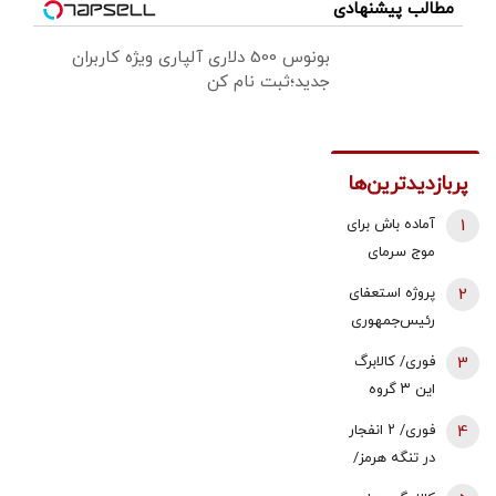
مطالب پیشنهادی
بونوس 500 دلاری آلپاری ویژه کاربران
جدید؛ثبت نام کن
پربازدیدترین‌ها
1
آماده باش برای
موج سرمای
شدید/ مردم
2
پروژه استعفای
دنبال سوخت
رئیس‌جمهوری
جایگزین باشند
دوباره روی میز
3
فوری/ کالابرگ
تندروها/ آنها
این ۳ گروه
می خواهند
شارژ شد
4
فوری/ ۲ انفجار
سعید جلیلی را
در تنگه هرمز/
به ریاست
نفتکش درحال
پاستور بگمارند