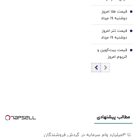
سقوط/ سولانا
مسیر ائتلاف‌ های
قیمت طلا امروز
سبزپوش شد، شیبا
5
محدود تامین شود؟
دوشنبه ۱۹ مرداد
و گرام زیر فشار
۱۴۰۵
فروش
قیمت تتر امروز
6
دوشنبه ۱۹ مرداد
1405 / کاهش
قیمت بیت‌کوین و
قیمت تتر
7
اتریوم امروز
دوشنبه ۱۹ مرداد
۱۴۰۵/ کاهش
قیمت بیت‌کوین
مطالب پیشنهادی
تا 3میلیارد وام سرمایه در گردش فروشندگان