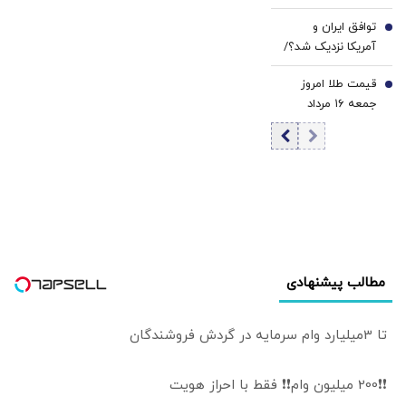
هشدار درباره
توافق ایران و
کاهش ذخایر
6
آمریکا نزدیک شد؟/
موشکی آمریکا
وزیر خزانه‌داری
قیمت طلا امروز
آمریکا از «امروز یا
7
جمعه ۱۶ مرداد
فردا» گفت
۱۴۰۵/ افزایش
قیمت طلا
مطالب پیشنهادی
تا 3میلیارد وام سرمایه در گردش فروشندگان
❗❗200 میلیون وام❗❗ فقط با احراز هویت