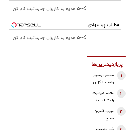
500$ هدیه به کاربران جدید،ثبت نام کن
مطالب پیشنهادی
500$ هدیه به کاربران جدید،ثبت نام کن
پربازدیدترین‌ها
1
محسن رضایی
واقعا جایگزین
ذوالقدر در
2
علائم هپاتیت
شورای عالی
را بشناسید/
امنیت ملی
بلایی که
3
غریب آبادی:
شده است؟
پیشرفت
سطح
بیماری بر
دیپلماسی در
4
خبر انتصاب
سرتان می آورد