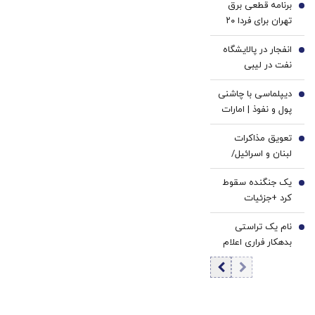
برنامه قطعی برق
2
تهران برای فردا ۲۰
مردادماه
انفجار در پالایشگاه
3
نفت در لیبی
+جزئیات
دیپلماسی با چاشنی
4
پول و نفوذ | امارات
چطور لقب اسپارت
تعویق مذاکرات
کوچک را گرفت؟ |
5
لبنان و اسرائیل/
جنگ ایران آزمون
ماجرا چه بود؟
وفاداری به آمریکا
یک جنگنده سقوط
6
بود؟
کرد +جزئیات
نام یک تراستی
7
بدهکار فراری اعلام
شد | یک دهه
شصتی 40 نفتکش
دارد | در یک سال 90
میلیون بشکه نفت