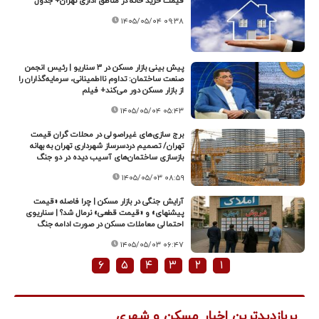
قیمت خرید خانه در مناطق اداری تهران+ جدول
۱۴۰۵/۰۵/۰۴ ۰۹:۳۸
پیش بینی بازار مسکن در ۳ سناریو | رئیس انجمن
صنعت ساختمان: تداوم نااطمینانی، سرمایه‌گذاران را
از بازار مسکن دور می‌کند+ فیلم
۱۴۰۵/۰۵/۰۴ ۰۵:۴۳
برج سازی‌های غیراصولی در محلات گران قیمت
تهران/ تصمیم دردسرساز شهرداری تهران به بهانه
بازسازی ساختمان‌های آسیب دیده در دو جنگ
۱۴۰۵/۰۵/۰۳ ۰۸:۵۹
آرایش جنگی در بازار مسکن | چرا فاصله «قیمت‌
پیشنهای» و «قیمت‌ قطعی» نرمال شد؟ | سناریوی
احتمالی معاملات مسکن در صورت ادامه جنگ
۱۴۰۵/۰۵/۰۳ ۰۶:۴۷
۶
۵
۴
۳
۲
۱
پربازدیدترین اخبار مسکن و شهری