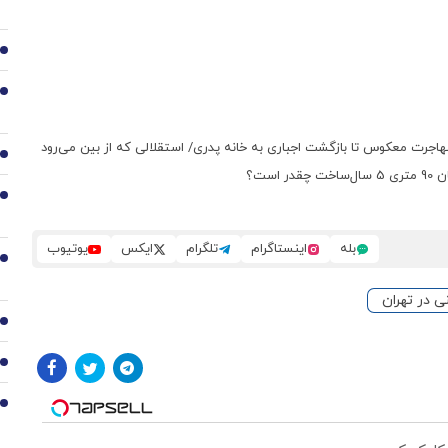
3
4
 مهاجرت معکوس تا بازگشت اجباری به خانه پدری/ استقلالی که از بین می‌رود
5
ست؟
6
بله
اینستاگرام
تلگرام
ایکس
یوتیوب
7
ی در تهران
8
9
10