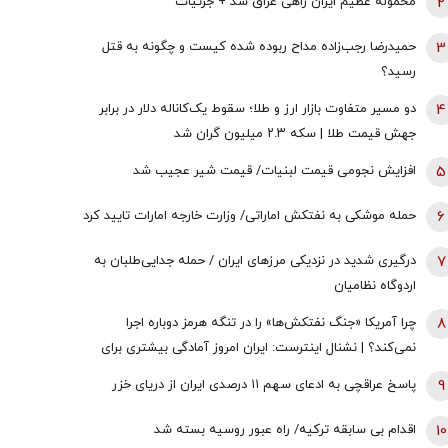
2
محموله عظیم ایران راهی عراق شد + جزئیات
3
حمیدرضا رجب‌زاده مداح ربوده شده کیست و چگونه به قتل
رسید؟
4
دو مسیر متفاوت بازار ارز و طلا؛ سقوط یک‌کاناله دلار در برابر
جهش قیمت طلا | سکه ۲.۳ میلیون گران شد
5
افزایش نجومی قیمت لبنیات/ قیمت شیر عجیب شد
6
حمله موشکی به نفتکش اماراتی/ وزارت خارجه امارات تایید کرد
7
درگیری شدید در نزدیکی مرز‌های ایران / حمله جدایی‌طلبان به
اردوگاه نظامیان
8
چرا آمریکا «جنگ نفتکش‌ها» را در تنگه هرمز دوباره اجرا
نمی‌کند؟ | نشنال اینترست: ایران امروز آمادگی بیشتری برای
جنگ در خلیج‌فارس دارد
9
پاسخ عراقچی به ادعای سهم ۱۱ درصدی ایران از دریای خزر
10
اقدام بی سابقه ترکیه/ راه عبور روسیه بسته شد