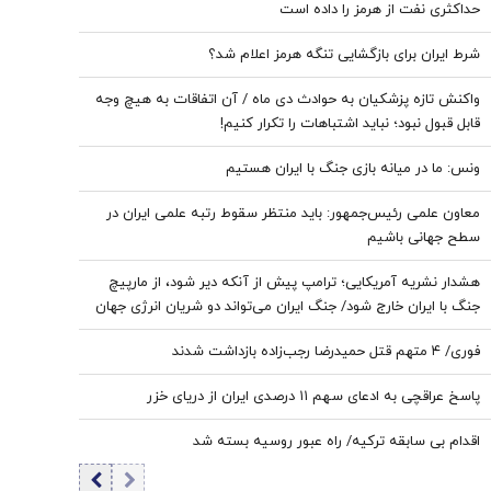
حداکثری نفت از هرمز را داده است
شرط ایران برای بازگشایی تنگه هرمز اعلام شد؟
واکنش تازه پزشکیان به حوادث دی ماه / آن اتفاقات به هیچ وجه
قابل قبول نبود؛ نباید اشتباهات را تکرار کنیم!
ونس: ما در میانه بازی جنگ با ایران هستیم
معاون علمی رئیس‌جمهور: باید منتظر سقوط رتبه علمی ایران در
سطح جهانی باشیم
هشدار نشریه آمریکایی؛ ترامپ پیش از آنکه دیر شود، از مارپیچ
جنگ با ایران خارج شود/ جنگ ایران می‌تواند دو شریان انرژی جهان
را به خطر بیندازد
فوری/ ۴ متهم قتل حمیدرضا رجب‌زاده بازداشت شدند
پاسخ عراقچی به ادعای سهم ۱۱ درصدی ایران از دریای خزر
اقدام بی سابقه ترکیه/ راه عبور روسیه بسته شد