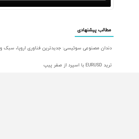
مطالب پیشنهادی
دندان مصنوعی سوئیسی: جدیدترین فناوری اروپا، سبک و
ترید EURUSD با اسپرد از صفر پیپ
میدونستی میتونی روی سهام آدیداس سرمایه گذاری کنی
از سراسر وب
محصولی که می‌خواستی رو
محصولی که می‌خواستی رو
در شکفت انگیز دیجی‌کالا بخر
در شگفت انگیز دیجی‌کالا ب
!
!