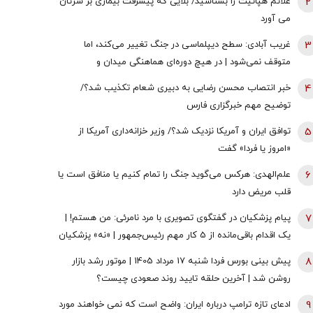
2
علائم هپاتیت را بشناسید/ بلایی که پیشرفت بیماری بر سرتان
می آورد
3
غریب آبادی: سطح دیپلماسی در جنگ تغییر می‌کند، اما
متوقف نمی‌شود | در هیچ دوره‌ای هماهنگی میدان و
دیپلماسی به اندازه امروز نبود | ادبیاتمان در زمان جنگ، مانند
4
خبر انتصاب محسن رضایی به دبیری شعام تکذیب شد؟/
ادبیاتمان در زمان صلح باشد؟
توضیح مهم خبرگزاری فارس
5
توافق ایران و آمریکا نزدیک شد؟/ وزیر خزانه‌داری آمریکا از
«امروز یا فردا» گفت
6
علم‌الهدی: هرکس می‌گوید جنگ را تمام کنیم یا منافق است یا
قلب مریض دارد
7
پیام پزشکیان در گفتگوی تصویری با مرد نامرئی: من هستم! |
یک اقدام باقی‌مانده از 5 کار مهم رئیس‌جمهور | «نه» پزشکیان
به مجریان گوش به فرمان جبلی و جلیلی!
8
پیش بینی بورس فردا شنبه 17 مرداد 1405 | موتور رشد بازار
روشن شد | آخرین حلقه تایید روند صعودی چیست؟
9
ادعای تازه ترامپ درباره ایران: واضح است که نمی خواهند مورد