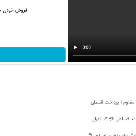
فروش خودرو شم
 مقاوم | پرداخت قسطی
 اقساطی 💳 📍 تهران
ایگان+پرداخت اقساطی😍