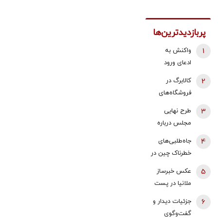
پربازدیدترین‌ها
1
واکنش به
ادعای ورود
هواگردها به
2
کالابرگ در
کشور ٣٠
فروشگاه‌های
دقیقه قبل از
بزرگ هم قطع
3
طرح نهایی
حمله به بیت
شد
مجلس درباره
رهبری/ رییس
افزایش قیمت
سازمان
4
جاه‌طلبی‌های
بنزین اعلام شد
هواپیمایی
خطرناک چین در
کشوری: کذب
سایه جنگ‌
5
عکس خبرساز
محض است/
ایران و اوکراین
ملانیا در پست
اگر چنین
| ۲۰۲۷؛ سال
جدید ترامپ /
گزارشی وجود
6
جزئیات دیدار و
سرنوشت‌ساز
منظور رئیس
داشت، خودمان
گفت‌وگوی
برای شی جین‌