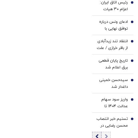
رئیس اتاق ایران:
فوری
سفید
1
کاهش
اعزام ۳۰ هیات
همراه
کننده
وزن
تجاری به کشورهای
با پک
خانگی
ادعای ونس درباره
مختلف/ ۶۰ هیات
2
یخ!
توافق نهایی با
تجاری خارجی در
ایران/ آمریکا به
ایران پذیرش شدند
انتقاد تند زیدآبادی
توافق تنگه هرمز
3
از باقر خرازی / علت
نزدیک شده است
این خنده‌های
تاریخ پایان قطعی
بانمک چیست؟/
4
برق اعلام شد
بگویید تا مردم هم
در این وانفسا شکم
سیدحسن خمینی
5
سیری بخندند!
داغدار شد
واریز سود سهام
6
عدالت ۱۴۰۴ تا
هفته دولت /
تسنیم خبر انتصاب
شورای عالی بورس
7
محسن رضایی در
خبر داد
شعام را حذف کرد