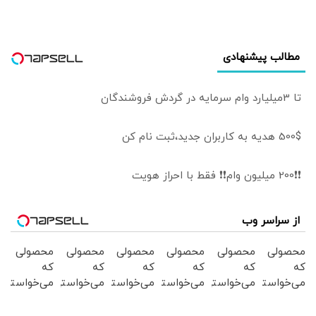
نمی‌کنیم» / ما با
اجازه ایشان مذاکره
کردیم
مطالب پیشنهادی
تا 3میلیارد وام سرمایه در گردش فروشندگان
500$ هدیه به کاربران جدید،ثبت نام کن
❗❗200 میلیون وام❗❗ فقط با احراز هویت
از سراسر وب
محصولی
محصولی
محصولی
محصولی
محصولی
محصولی
که
که
که
که
که
که
می‌خواستی
می‌خواستی
می‌خواستی
می‌خواستی
می‌خواستی
می‌خواستی
رو در
رو در
رو در
رو در
رو در
رو در
شکفت
شگفت
شکفت
شگفت
شکفت
شگفت