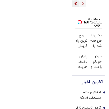
رفیقدوست
معترضان و
می‌زنید
درباره بمب اتم:
تحویل اسلحه به
می‌توانیم
آنان است
بسازیم، اما
پیشنهاد
ویژه
نمی‌سازیم+فیلم
یک‌روزه
سریع
فروخته
ترین راه
شد با
فروش
خوردو45
خودرو
خودرو
پایان
اینجاست
خودتو
دغدغه
✅
راحت و
هزینه
سریع
های
بفروش
دندان
آخرین اخبار
پزشکی
با پک
افشاگری مقام
سفید
1
مستعفی آمریکا
کننده
درباره ایران: داستان
خانگی
گرمای تابستان تا کی
نزدیک بودن تهران