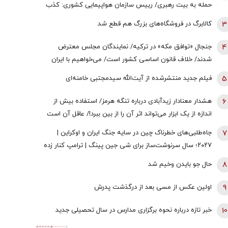
حمله به بیت رهبری/ رییس سازمان هواپیمایی کشوری: کذب
محض است/ اگر چنین گزارشی وجود داشت، خودمان آن را
3
کالابرگ در فروشگاه‌های بزرگ هم قطع شد
اطلاع‌رسانی می‌کردیم
4
جنجال «توافق مکه» در ترکیه/ نمایندگان مجلس معترض
شدند/ خلاف قانون اساسی کشور است/ می‌خواهیم با ایران
وارد جنگ شویم؟/ اردوغان این توافقنامه را با چه مجوزی امضا
5
فیلم جدید منتشرشده از آیت‌الله سیدمجتبی خامنه‌ای
کرد؟
6
هشدار معنادار زیدآبادی درباره تنگه هرمز/ استفاده بیش از
اندازه از یک ابزار می‌تواند اثر آن را از بین ببرد!/ عاقل آن است
که اندیشه کند پایان را
7
جاه‌طلبی‌های خطرناک چین در سایه جنگ‌ ایران و اوکراین |
۲۰۲۷؛ سال سرنوشت‌ساز برای شی جین‌ پینگ | ترامپ کنار زده
می شود؟
8
حال جو بایدن وخیم شد
9
اولین عکس از مسی بعد از درگذشت پدرش
10
خبر تازه درباره نحوه برگزاری مدارس در سال تحصیلی جدید