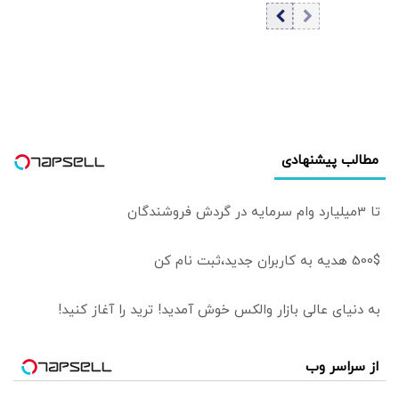
۱۷ مرداد ۱۴۰۵/
تسهیلات‌بانکی در
افزایش قیمت
دهه ۹۰
بیت‌کوین
«مسکن‌مهر» را
گارانتی نکرد؟
مطالب پیشنهادی
تا 3میلیارد وام سرمایه در گردش فروشندگان
500$ هدیه به کاربران جدید،ثبت نام کن
به دنیای عالی بازار والکس خوش آمدید! ترید را آغاز کنید!
از سراسر وب