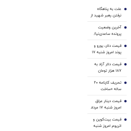
به
با پک
علت به پناهگاه
سرعت
سفید
1
نرفتن رهبر شهید از
فروش
کننده
زبان سردار کوثری+
میره
خانگی
آخرین وضعیت
فیلم
2
پرونده ساعدی‌نیا/
همه اموال منقول و
قیمت دلار، یورو و
غیرمنقول او،
3
پوند امروز شنبه ۱۷
مشمول مصادره قرار
مرداد 1405/ کاهش
گرفته/ کافه‌های
قیمت دلار آزاد به
قیمت دلار و یورو
4
ساعدی‌نیا رفع
187 هزار تومان
پلمب نشده‌اند/ او
رسید
تا زمان اعلام نتیجه
تحریف کارنامه ۲۰
5
فرجام‌خواهی از
ساله «ساخت
کافه‌داری محروم
سرپناه برای
است
قیمت دینار عراق
کم‌درآمدها» |
6
امروز شنبه ۱۷ مرداد
زیرپوست پرونده باز
1405/ کاهش
«مسکن‌مهر» چه
قیمت بیت‌کوین و
قیمت دینار
7
خبر است؟ | چرا
اتریوم امروز شنبه
پرقدرت‌ترین