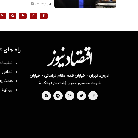
۰۴ آذر ۱۳۹۹
۶
۵
۴
۳
۲
راه های 
تبلیغات
تماس با
آدرس: تهران - خیابان قائم مقام فراهانی - خیابان
همکاری 
شهید محمدی خدری (شاهین) پلاک ۵
بیانیه 