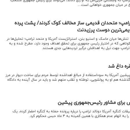
امپ نه وابستگی حزبی‌اش به او رای دادند، می‌تواند برای رئیس جمهوری منتخب
اع در میان جمهوری خواهانی است…
امپ؛ متحدان قدیمی ساز مخالف کوک کردند/ پشت پرده
دیمی‌ترین دوست پرزیدنت
ن تنش‌ها میان ماسک و استیو بنن، استراتژیست آمریکا و متحد ترامپ؛ تحلیل‌ها در
کوتاهی که در اختیار رئیس جمهوری برای تحقق اهداف وجود دارد، مطرح شده و به
ترامپ جهت نیل به اهدافش درگیر تردیدهایی جدی هستند.
قره داغ شد
یشین آمریکا به سوءاستفاده از مبالغ اهداشده توسط مردم برای ساخت دیوار در مرز
ذشته هم او به پولشویی، توطئه و تقلب متهم شد و باید در سال آینده به دادگاه
برای مشاور رئیس‌جمهوری پیشین
قات کنگره آمریکا دونالد ترامپ را درباره پرونده حمله به کنگره احضار کرده، یک
هام عدم همکاری با همین کمیته به ۴ ماه حبس محکوم کرد.