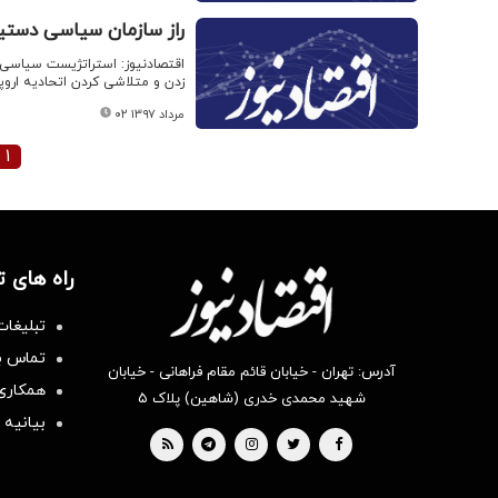
راز سازمان سیاسی دستی
اقتصادنیوز: استراتژیست سیاسی
زدن و متلاشی کردن اتحادیه اروپا
۰۲ مرداد ۱۳۹۷
۱
راه های 
تبلیغات
تماس با
آدرس: تهران - خیابان قائم مقام فراهانی - خیابان
همکاری 
شهید محمدی خدری (شاهین) پلاک ۵
بیانیه 