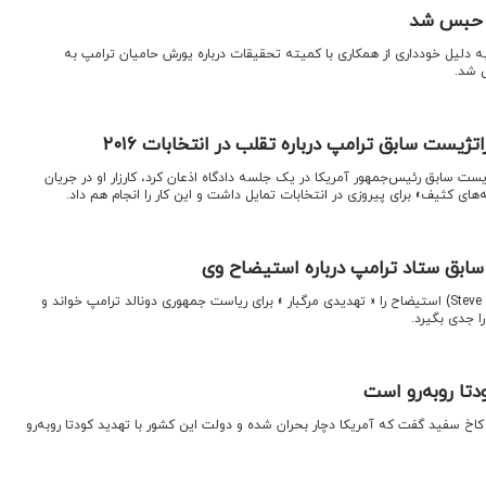
ه حبس شد
به دلیل خودداری از همکاری با کمیته تحقیقات درباره یورش حامیان ترامپ به
 شد.
ژیست سابق ترامپ درباره تقلب در انتخابات ۲۰۱۶
تژیست سابق رئیس‌جمهور آمریکا در یک جلسه دادگاه اذعان کرد، کارزار او در جریان
ابق ستاد ترامپ درباره استیضاح وی
اقتصادنیوز؛ استیو بنن (Steve Bannon) استیضاح را « تهدیدی مرگبار » برای ریاست جمهوری دونالد ترامپ خواند و
ا جدی بگیرد.
تا رو‌به‌رو است
اخ سفید گفت که آمریکا دچار بحران شده و دولت این کشور با تهدید کودتا رو‌به‌رو