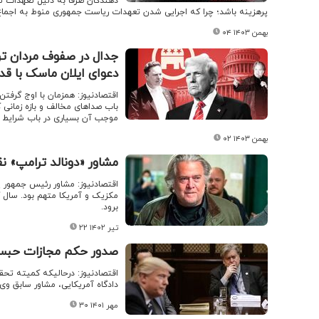
دهندگان صرفا به دلیل تعهدات تر
پرهزینه باشد؛ چرا که اجرایی شدن تعهدات ریاست جمهوری منوط به اجم
۰۴ بهمن ۱۴۰۳
جدال در صفوف مردان تر
دعوای ایلان ماسک با ق
اقتصادنیوز: همزمان با اوج گرفت
باب صداهای مخالف و بازه زمانی 
موجب آن بسیاری در باب شرایط 
۰۲ بهمن ۱۴۰۳
مشاور «دونالد ترامپ» ن
اقتصادنیوز: مشاور رئیس جمهور پ
مکزیک و آمریکا متهم بود. سال گ
برود.
۲۲ تیر ۱۴۰۲
صدور حکم مجازات حبس 
اقتصادنیوز: درحالیکه کمیته تحقی
دادگاه آمریکایی، مشاور سابق وی را به ات
۳۰ مهر ۱۴۰۱