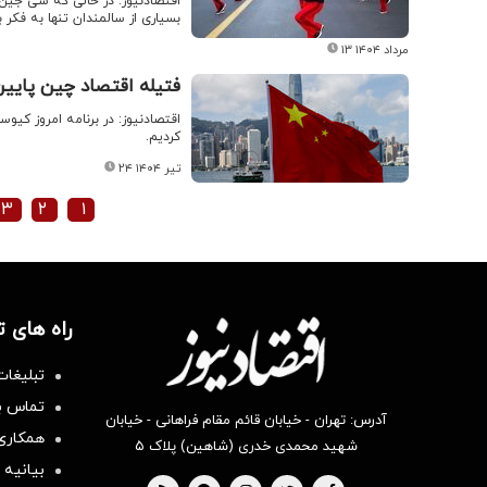
اقتصادنیوز: در حالی که شی جین‌
بسیاری از سالمندان تنها به فکر
۱۳ مرداد ۱۴۰۴
فتیله اقتصاد چین پایی
کردیم.
۲۴ تیر ۱۴۰۴
۳
۲
۱
راه های 
تبلیغات
تماس با
آدرس: تهران - خیابان قائم مقام فراهانی - خیابان
همکاری 
شهید محمدی خدری (شاهین) پلاک ۵
بیانیه 