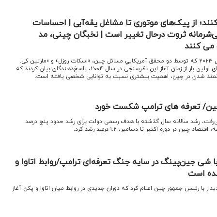
ند؛ از پیک‌های موتوری تا مشاغل یقه‌آبی | احساسات
‌شرمانه ثروت درحال تغییر است | نخبگان چینی، مد
 می کنند
اقتصادنیوز: یک نظرسنجی در سال ۲۰۲۳ که توسط دو محقق آمریکاییِ مسائل چین، «اسکات روزل» و «مارتین کی.
وایت» انجام شد، نشان داد که برای اولین بار از زمان آغاز این نظرسنجی در سال ۲۰۰۴، پاسخ‌دهندگان بیان کردند که
ثروتمند شدن در چین، اهمیت بیشتری نسبت به توانایی شخصی یافته است.
 می‌رفت، رشد سالانه سال گذشته با هدف رسمی دولت برای رشد حدود پنج درصد
چین در دوره اکتبر تا دسامبر، ۱.۲ درصد رشد کرد.
با شی جین‌پینگ در سایه جنگ تعرفه‌ای ترامپ/روابط اتاوا و
شده است
دیدار با رئیس جمهور چین اعلام کرد که دوران جدیدی در روابط میان اتاوا و پکن آغاز