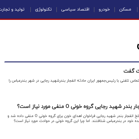
مسکن
خودرو
اقتصاد سیاسی
تکنولوژی
تولید و تجار
یت گفت
ماس تلفنی با رئیس‌جمهور ایران حادثه انفجار بندرشهید رجایی در شهر بندرعباس را
شهید رجایی گروه خونی O منفی مورد نیاز است؟
اقتصادنیوز: دیدیم که در حادثه تلخ انفجار بندر شهید رجایی فراخوان اهدای خون برای گروه خونی O منفی داده شد و
 خود در بندرعباس شتافتند. اما چرا این گروه خونی در حوادث مورد نیاز است؟