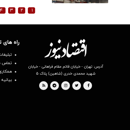
۴
۳
۲
۱
راه های 
تبلیغات
تماس با
آدرس: تهران - خیابان قائم مقام فراهانی - خیابان
همکاری 
شهید محمدی خدری (شاهین) پلاک ۵
بیانیه 