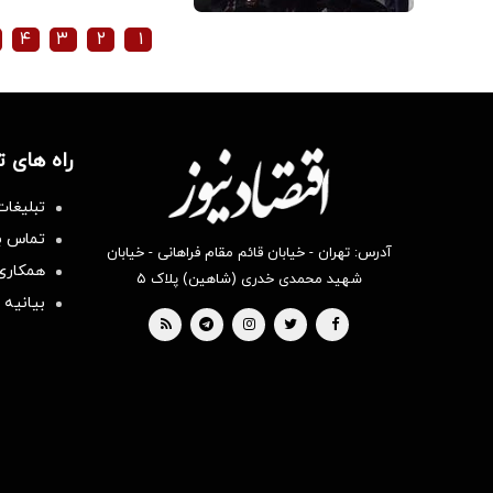
۴
۳
۲
۱
راه های 
تبلیغات
تماس با
آدرس: تهران - خیابان قائم مقام فراهانی - خیابان
همکاری 
شهید محمدی خدری (شاهین) پلاک ۵
بیانیه 