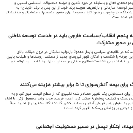
جموعه‌های فعال و باسابقه در حوزه تأمین و عرضه محصولات استنلس استیل و
سیر توسعه سازمانی و بازتعریف هویت برند خود، از این پس با برند «تایتان» به
برندینگ، در چارچوب راهبرد تازه مجموعه برای حضور منسجم‌تر، متمایزتر و هدفمندتر
جام شده است.
هه پنجم انقلاب/سیاست خارجی باید در خدمت توسعه داخلی
 بر محور مشارکت
که در نظام‌های سیاسی پایدار معمولاً بازتولید نخبگان در درون طبقات بالای
این چرخه را شکست و امکان ظهور نیروهای جدید از محلات، روستاها و طبقات پایین
و، این فرآیند نوعی «شایسته‌سالاری مبتنی بر میدان عمل» بود که در آن، توانمندی
تش‌سوزی تا ۵ برابر بیشتر هزینه می‌کنند
ر ایران دستخوش یک تغییر معنادار شد؛ تغییری که از سطح قیمت عبور کرد و به
 ریسک و کیفیت پوشش» حرکت کرد. آرمین قریب، مدیر ارشد محصول ازکی، با اشاره
تفرم به عنوان رهبر فروش آنلاین بیمه در کشور گفت: «نگاه مشتریان از «خرید صرفاً
و مبتنی بر پوشش ریسک» تغییر کرده است.»
امید»، ابتکار تپسل در مسیر مسئولیت اجتماعی