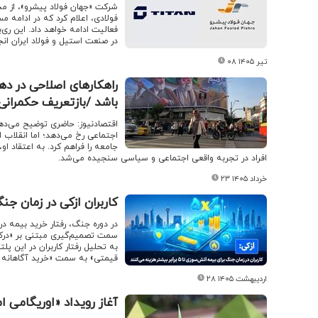
شرکت «جهان فولاد پیشرو»، از م
فولادی، اعلام کرد که در ادامه م
فعالیت ادامه خواهد داد. این ری‌
در صنعت استیل و فولاد ایران ان
۰۸ تیر ۱۴۰۵
راهکارهای اصلاحی در د
باشد /بازتعریف حکمرانی
اقتصادنیوز: حاضری توضیح می‌دهد 
اجتماعی رخ می‌دهد؛ اما انقلاب 
جامعه را فراهم کرد. به اعتقاد ا
افراد در تجربه واقعی اجتماعی و سیاسی سنجیده می‌شد.
۲۳ خرداد ۱۴۰۵
کاربران ازکی در زمان جنگ برای بیمه آ
در دوره جنگ، رفتار خرید بیمه د
سمت تصمیم‌گیری مبتنی بر «درک
به تحلیل رفتار کاربران در این پل
قیمتی» به سمت «خرید آگاهانه 
۲۸ اردیبهشت ۱۴۰۵
آغاز رویداد «اوریگامی 