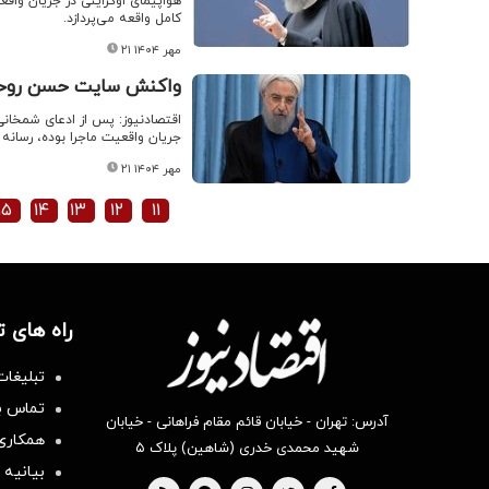
هواپیمای اوکراینی در جریان واق
کامل واقعه می‌پردازد.
۲۱ مهر ۱۴۰۴
واکنش سایت حسن روحانی
اقتصادنیوز: پس از ادعای شمخانی
جریان واقعیت ماجرا بوده، رسانه
۲۱ مهر ۱۴۰۴
۱۵
۱۴
۱۳
۱۲
۱۱
راه های 
تبلیغات
تماس با
آدرس: تهران - خیابان قائم مقام فراهانی - خیابان
همکاری 
شهید محمدی خدری (شاهین) پلاک ۵
بیانیه 