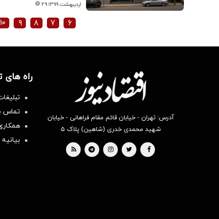
۲۹ اردیبهشت ۱۳۹۹
۱۰
۹
۸
۷
۶
راه های 
تبلیغات
تماس با
آدرس: تهران - خیابان قائم مقام فراهانی - خیابان
همکاری 
شهید محمدی خدری (شاهین) پلاک ۵
بیانیه 