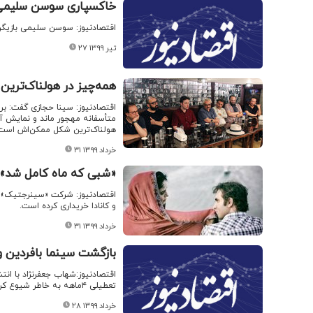
خاکسپاری سوسن سلیمی ب
اقتصادنیوز: سوسن سلیمی بازیگر قدیمی سینمای ایران ام
۲۷ تیر ۱۳۹۹
همه‌چیز در هولناک‌تر
اقتصادنیوز: سینا حجازی گفت: ب
متأسفانه مهجور ماند و نمایش آن
هولناک‌ترین شکل ممکن‌اش است
۳۱ خرداد ۱۳۹۹
«شبی که ماه کامل شد» 
اقتصادنیوز: شرکت «سینرجتیک» ب
و کانادا خریداری کرده است.
۳۱ خرداد ۱۳۹۹
بازگشت سینما بافردین و 
اقتصادنیوز:شهاب جعفرنژاد با انتش
تعطیلی ۴ماهه به خاطر شیوع کرونا، یاد اسطوره های سینمای ایران را گرامی داشت.(خبرآنلاین)
۲۸ خرداد ۱۳۹۹