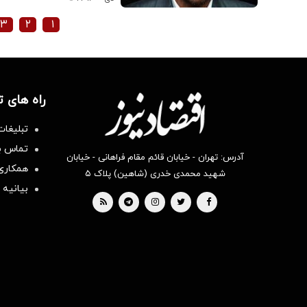
۳
۲
۱
راه های 
تبلیغات
تماس با
آدرس: تهران - خیابان قائم مقام فراهانی - خیابان
همکاری 
شهید محمدی خدری (شاهین) پلاک ۵
بیانیه 