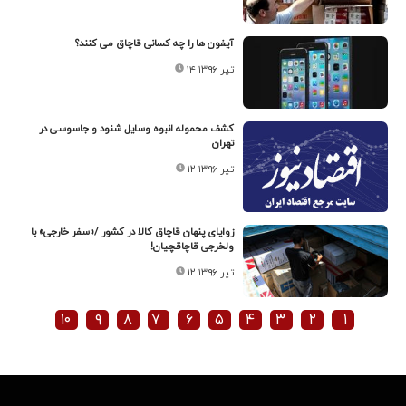
آیفون ها را چه کسانی قاچاق می کنند؟
۱۴ تیر ۱۳۹۶
کشف محموله انبوه وسایل شنود و جاسوسی در
تهران
۱۲ تیر ۱۳۹۶
زوایای پنهان قاچاق کالا در کشور /«سفر خارجی» با
ولخرجی قاچاقچیان!
۱۲ تیر ۱۳۹۶
۱۰
۹
۸
۷
۶
۵
۴
۳
۲
۱