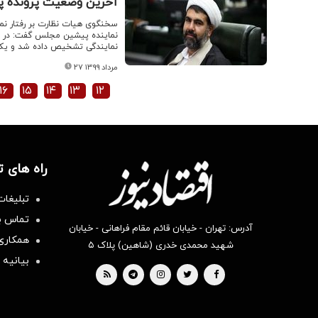
آخرین وضعیت پرونده پ
سخنگوی هیات نظارت بر رفتار ن
نماینده پیشین مجلس گفت: در این
نمایندگی تشخیص داده شد و یک م
۲۷ مرداد ۱۳۹۹
۱۶
۱۵
۱۴
۱۳
۱۲
راه های 
تبلیغات
تماس با
آدرس: تهران - خیابان قائم مقام فراهانی - خیابان
همکاری 
شهید محمدی خدری (شاهین) پلاک ۵
بیانیه 