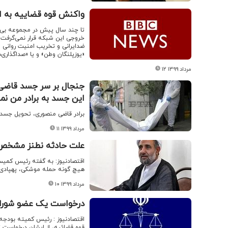
واکنش قوه قضاییه به ا
تا چند سال پیش در مجموعه بی‌ب
خروجی این شبکه قرار نمی‌گرفت 
ضدایرانی و تخریب امنیت روانی م
«یوزپلنگان وطن» و یا «صداگذاری
۱۲ مرداد ۱۳۹۹
جنجال بر سر جسد قاضی م
این جسد به برادر من نم
برادر قاضی منصوری، تحویل جسد قا
۱۱ مرداد ۱۳۹۹
علت حادثه نطنز مشخص
اقتصادنیوز: به گفته رئیس کمی
هیچ گونه حمله موشکی، پهپادی 
۱۰ مرداد ۱۳۹۹
درخواست یک عضو شورای
اقتصادنیوز :‌ رئیس کمیته بودجه
قوه قضائیه، از ایشان درخواست تجد