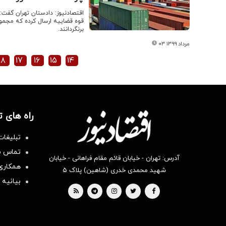
اقتصادنیوز: دادستان تهران گفت:
برنگردانند.
۰۳ مرداد ۱۳۹۹
۱۸
۱۷
۱۶
۱۵
۱۴
راه های 
تبلیغات
تماس با
آدرس: تهران - خیابان قائم مقام فراهانی - خیابان
همکاری 
شهید محمدی خدری (شاهین) پلاک ۵
بیانیه 