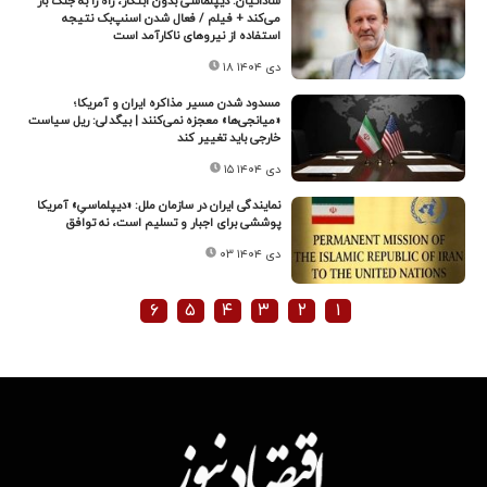
ساداتیان: دیپلماسی بدون ابتکار، راه را به جنگ باز
می‌کند + فیلم / فعال شدن اسنپ‌بک نتیجه
استفاده از نیروهای ناکارآمد است
۱۸ دی ۱۴۰۴
مسدود شدن مسیر مذاکره ایران و آمریکا؛
«میانجی‌ها» معجزه نمی‌کنند | بیگدلی: ریل سیاست
خارجی باید تغییر کند
۱۵ دی ۱۴۰۴
نمایندگی ایران در سازمان ملل: «دیپلماسیِ» آمریکا
پوششی برای اجبار و تسلیم است، نه توافق
۰۳ دی ۱۴۰۴
۶
۵
۴
۳
۲
۱