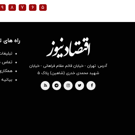
۹
۸
۷
۶
۵
راه های 
تبلیغات
تماس با
آدرس: تهران - خیابان قائم مقام فراهانی - خیابان
همکاری 
شهید محمدی خدری (شاهین) پلاک ۵
بیانیه 