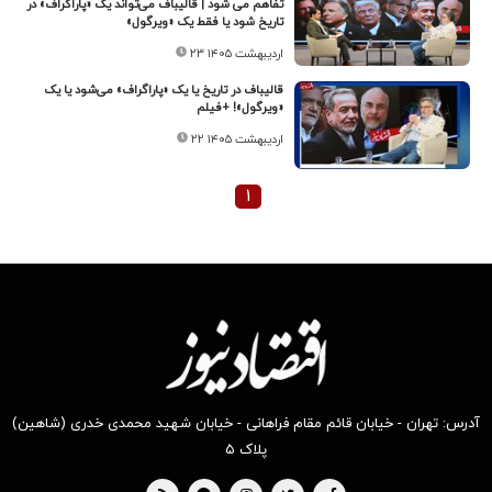
تفاهم می شود | قالیباف می‌تواند یک «پاراگراف» در
تاریخ شود یا فقط یک «ویرگول»
۲۳ اردیبهشت ۱۴۰۵
قالیباف در تاریخ یا یک «پاراگراف» می‌شود یا یک
«ویرگول»! +فیلم
۲۲ اردیبهشت ۱۴۰۵
۱
آدرس: تهران - خیابان قائم مقام فراهانی - خیابان شهید محمدی خدری (شاهین)
پلاک ۵